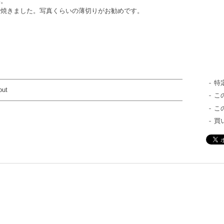
い。
で焼きました。写真くらいの薄切りがお勧めです。
特
out
こ
こ
買