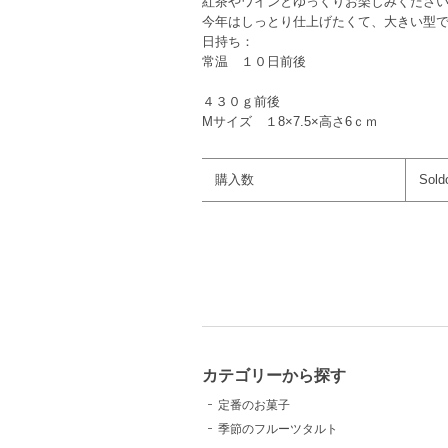
紅茶やワインとゆっくりお楽しみくださ
今年はしっとり仕上げたくて、大きい型
日持ち：
常温 １０日前後
４３０ｇ前後
Mサイズ １8×7.5×高さ6ｃｍ
購入数
Sold
カテゴリーから探す
定番のお菓子
季節のフルーツタルト